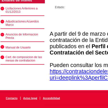
Enlaces de interés
Estado:
Licitaciones Anteriores a
01/12/2013
Adjudicaciones Acuerdos
Marco
A partir del 9 de marzo
Anuncios de Informacion
Previa
contratación de la Enti
publicados en el
Perfil
Manual de Usuario
Contratación del Sect
Cert. de composicion de las
mesas de contratacion
Pueden consultar los m
https://contratacionde
uri=deeplink%3Aperfi
|
|
Contacto
Aviso legal
Accesibilidad