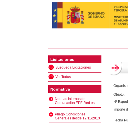
Licitaciones
Búsqueda Licitaciones
Ver Todas
Organism
Normativa
Objeto:
Normas Internas de
Nº Exped
Contratación EPE Red.es
Importe d
Pliego Condiciones
Generales desde 12/11/2013
Fecha Pu