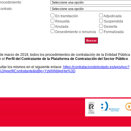
Procedimiento:
ontrato:
En tramitación
Adjudicada
Resuelta
Suspendida
Anulada
Desierta
Desestimiento o renuncia
Formalizada
9 de marzo de 2018, todos los procedimientos de contratación de la Entidad Pública
n el
Perfil del Contratante de la Plataforma de Contratación del Sector Público
.
ltar los mismos en el siguiente enlace:
https://contrataciondelestado.es/wps/poc?
k%3AperfilContratante&idBp=YzklNNbkpHw%3D