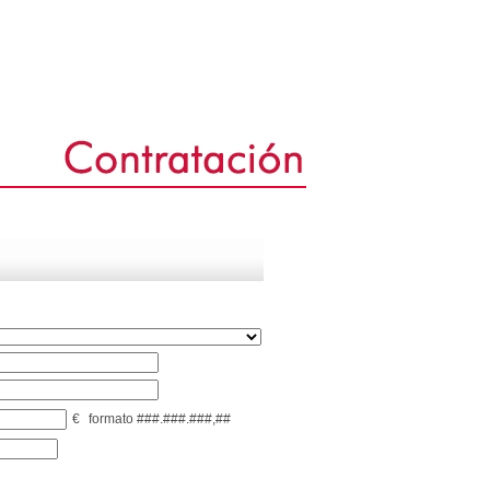
€
formato ###.###.###,##