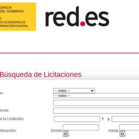
Búsqueda de Licitaciones
o:
iente:
e la Licitación:
€
a
blicación:
Desde
Hasta