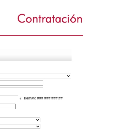
€
formato ###.###.###,##