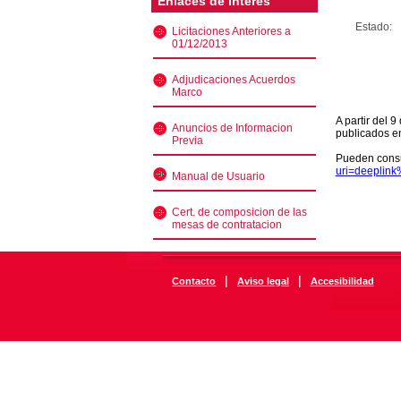
Enlaces de interés
Estado:
Licitaciones Anteriores a
01/12/2013
Adjudicaciones Acuerdos
Marco
A partir del 
Anuncios de Informacion
publicados e
Previa
Pueden consu
uri=deeplin
Manual de Usuario
Cert. de composicion de las
mesas de contratacion
|
|
Contacto
Aviso legal
Accesibilidad