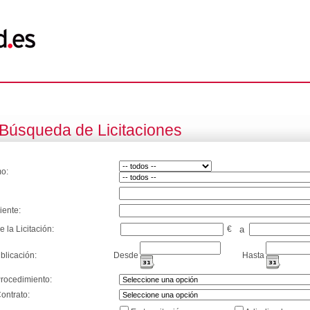
Búsqueda de Licitaciones
o:
iente:
e la Licitación:
€
a
blicación:
Desde
Hasta
Procedimiento:
ontrato: