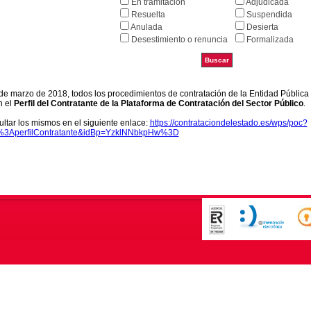
En tramitación
Adjudicada
Resuelta
Suspendida
Anulada
Desierta
Desestimiento o renuncia
Formalizada
9 de marzo de 2018, todos los procedimientos de contratación de la Entidad Pública
n el
Perfil del Contratante de la Plataforma de Contratación del Sector Público
.
ltar los mismos en el siguiente enlace:
https://contrataciondelestado.es/wps/poc?
k%3AperfilContratante&idBp=YzklNNbkpHw%3D