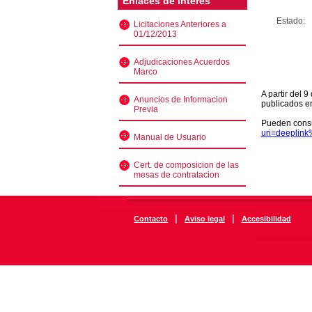
Enlaces de interés
Estado:
Licitaciones Anteriores a
01/12/2013
Adjudicaciones Acuerdos
Marco
A partir del 
Anuncios de Informacion
publicados e
Previa
Pueden consu
uri=deeplin
Manual de Usuario
Cert. de composicion de las
mesas de contratacion
|
|
Contacto
Aviso legal
Accesibilidad