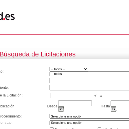
Búsqueda de Licitaciones
o:
iente:
e la Licitación:
€
a
blicación:
Desde
Hasta
Procedimiento:
ontrato: