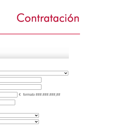
€
formato ###.###.###,##