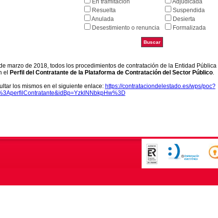
En tramitación
Adjudicada
Resuelta
Suspendida
Anulada
Desierta
Desestimiento o renuncia
Formalizada
9 de marzo de 2018, todos los procedimientos de contratación de la Entidad Pública
n el
Perfil del Contratante de la Plataforma de Contratación del Sector Público
.
ltar los mismos en el siguiente enlace:
https://contrataciondelestado.es/wps/poc?
k%3AperfilContratante&idBp=YzklNNbkpHw%3D