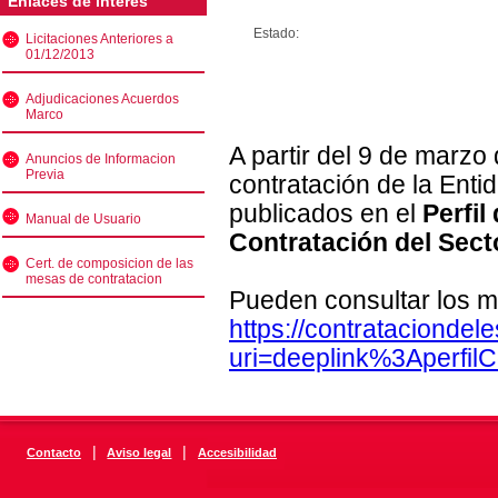
Enlaces de interés
Estado:
Licitaciones Anteriores a
01/12/2013
Adjudicaciones Acuerdos
Marco
A partir del 9 de marzo
Anuncios de Informacion
Previa
contratación de la Enti
publicados en el
Perfil
Manual de Usuario
Contratación del Sect
Cert. de composicion de las
mesas de contratacion
Pueden consultar los m
https://contratacionde
uri=deeplink%3Aperfi
|
|
Contacto
Aviso legal
Accesibilidad