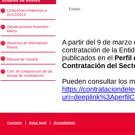
Enlaces de interés
Estado:
Licitaciones Anteriores a
01/12/2013
Adjudicaciones Acuerdos
Marco
A partir del 9 de marzo
Anuncios de Informacion
Previa
contratación de la Enti
publicados en el
Perfil
Manual de Usuario
Contratación del Sect
Cert. de composicion de las
mesas de contratacion
Pueden consultar los m
https://contratacionde
uri=deeplink%3Aperfi
|
|
Contacto
Aviso legal
Accesibilidad