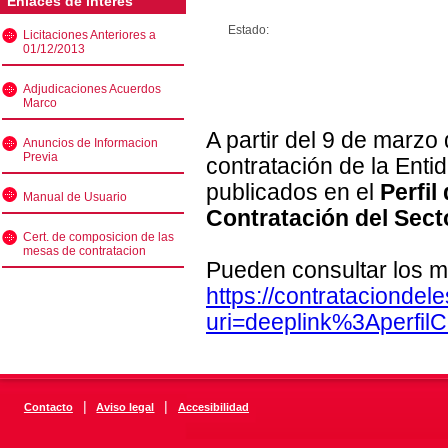
Enlaces de interés
Estado:
Licitaciones Anteriores a
01/12/2013
Adjudicaciones Acuerdos
Marco
A partir del 9 de marzo
Anuncios de Informacion
Previa
contratación de la Enti
publicados en el
Perfil
Manual de Usuario
Contratación del Sect
Cert. de composicion de las
mesas de contratacion
Pueden consultar los m
https://contratacionde
uri=deeplink%3Aperfi
|
|
Contacto
Aviso legal
Accesibilidad