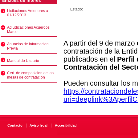
Enlaces de interés
Estado:
Licitaciones Anteriores a
01/12/2013
Adjudicaciones Acuerdos
Marco
A partir del 9 de marzo
Anuncios de Informacion
Previa
contratación de la Enti
publicados en el
Perfil
Manual de Usuario
Contratación del Sect
Cert. de composicion de las
mesas de contratacion
Pueden consultar los m
https://contratacionde
uri=deeplink%3Aperfi
|
|
Contacto
Aviso legal
Accesibilidad