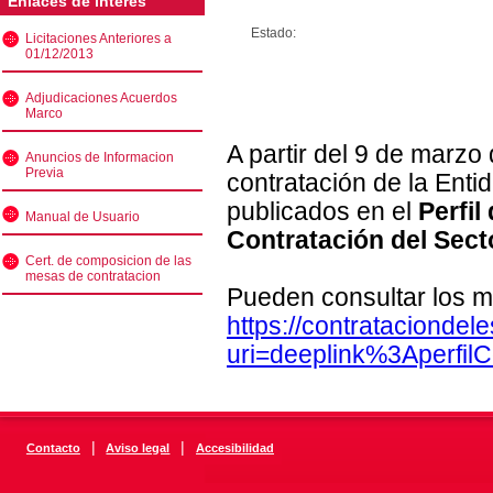
Enlaces de interés
Estado:
Licitaciones Anteriores a
01/12/2013
Adjudicaciones Acuerdos
Marco
A partir del 9 de marzo
Anuncios de Informacion
Previa
contratación de la Enti
publicados en el
Perfil
Manual de Usuario
Contratación del Sect
Cert. de composicion de las
mesas de contratacion
Pueden consultar los m
https://contratacionde
uri=deeplink%3Aperfi
|
|
Contacto
Aviso legal
Accesibilidad