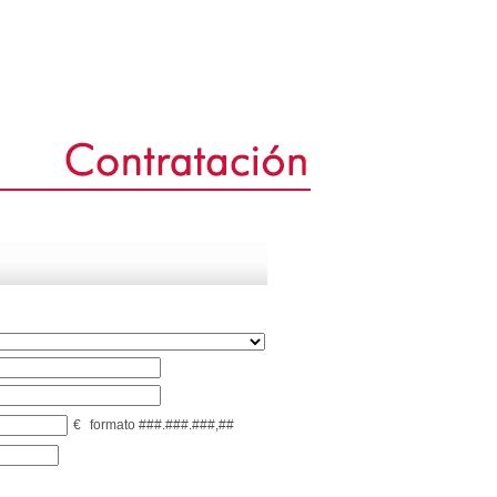
€
formato ###.###.###,##