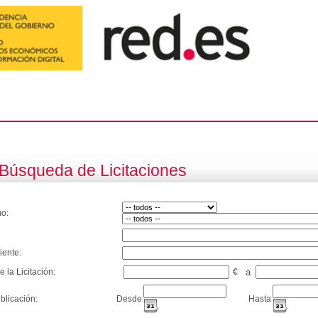
Búsqueda de Licitaciones
o:
iente:
e la Licitación:
€
a
blicación:
Desde
Hasta