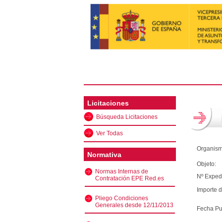
Licitaciones
Búsqueda Licitaciones
Ver Todas
Organism
Normativa
Objeto:
Normas Internas de
Nº Exped
Contratación EPE Red.es
Importe d
Pliego Condiciones
Generales desde 12/11/2013
Fecha Pu