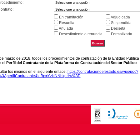
Procedimiento:
ontrato:
En tramitación
Adjudicada
Resuelta
Suspendida
Anulada
Desierta
Desestimiento o renuncia
Formalizada
9 de marzo de 2018, todos los procedimientos de contratación de la Entidad Pública
n el
Perfil del Contratante de la Plataforma de Contratación del Sector Público
.
ltar los mismos en el siguiente enlace:
https://contrataciondelestado.es/wps/poc?
k%3AperfilContratante&idBp=YzklNNbkpHw%3D