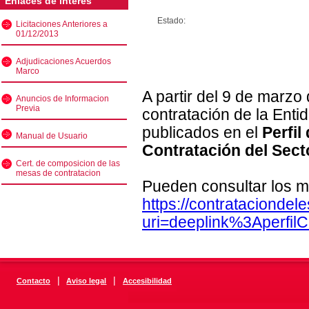
Enlaces de interés
Estado:
Licitaciones Anteriores a
01/12/2013
Adjudicaciones Acuerdos
Marco
A partir del 9 de marzo
Anuncios de Informacion
Previa
contratación de la Enti
publicados en el
Perfil
Manual de Usuario
Contratación del Sect
Cert. de composicion de las
mesas de contratacion
Pueden consultar los m
https://contratacionde
uri=deeplink%3Aperfi
|
|
Contacto
Aviso legal
Accesibilidad