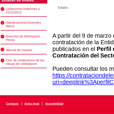
Enlaces de interés
Estado:
Licitaciones Anteriores a
01/12/2013
Adjudicaciones Acuerdos
Marco
A partir del 9 de marzo
Anuncios de Informacion
Previa
contratación de la Enti
publicados en el
Perfil
Manual de Usuario
Contratación del Sect
Cert. de composicion de las
mesas de contratacion
Pueden consultar los m
https://contratacionde
uri=deeplink%3Aperfi
|
|
Contacto
Aviso legal
Accesibilidad