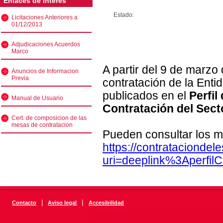
Enlaces de interés
Estado:
Licitaciones Anteriores a
01/12/2013
Adjudicaciones Acuerdos
Marco
A partir del 9 de marzo
Anuncios de Informacion
Previa
contratación de la Enti
publicados en el
Perfil
Manual de Usuario
Contratación del Sect
Cert. de composicion de las
mesas de contratacion
Pueden consultar los m
https://contratacionde
uri=deeplink%3Aperfi
|
|
Contacto
Aviso legal
Accesibilidad