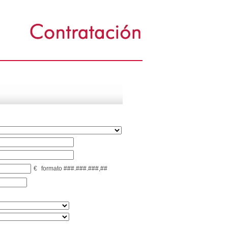
€
formato ###.###.###,##