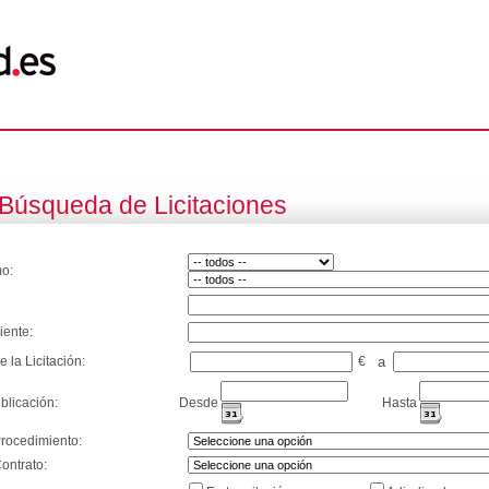
Búsqueda de Licitaciones
o:
iente:
e la Licitación:
€
a
blicación:
Desde
Hasta
Procedimiento:
ontrato: