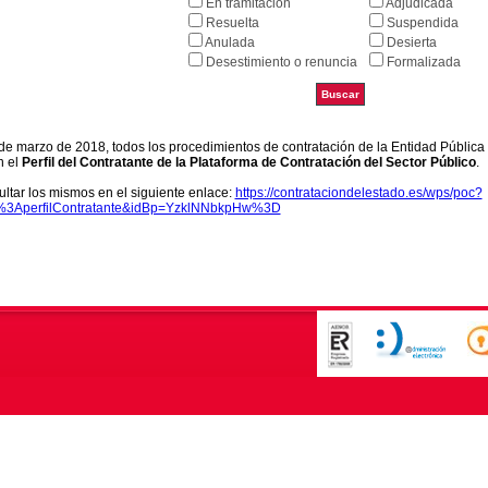
En tramitación
Adjudicada
Resuelta
Suspendida
Anulada
Desierta
Desestimiento o renuncia
Formalizada
9 de marzo de 2018, todos los procedimientos de contratación de la Entidad Pública
n el
Perfil del Contratante de la Plataforma de Contratación del Sector Público
.
ltar los mismos en el siguiente enlace:
https://contrataciondelestado.es/wps/poc?
k%3AperfilContratante&idBp=YzklNNbkpHw%3D