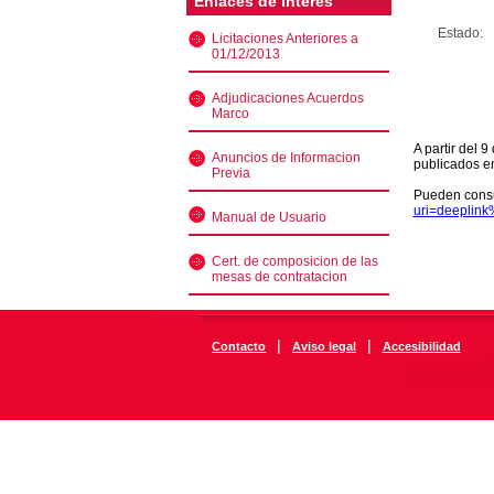
Enlaces de interés
Estado:
Licitaciones Anteriores a
01/12/2013
Adjudicaciones Acuerdos
Marco
A partir del 
Anuncios de Informacion
publicados e
Previa
Pueden consu
uri=deeplin
Manual de Usuario
Cert. de composicion de las
mesas de contratacion
|
|
Contacto
Aviso legal
Accesibilidad