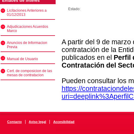
Enlaces de interés
Estado:
Licitaciones Anteriores a
01/12/2013
Adjudicaciones Acuerdos
Marco
A partir del 9 de marzo
Anuncios de Informacion
Previa
contratación de la Enti
publicados en el
Perfil
Manual de Usuario
Contratación del Sect
Cert. de composicion de las
mesas de contratacion
Pueden consultar los m
https://contratacionde
uri=deeplink%3Aperfi
|
|
Contacto
Aviso legal
Accesibilidad