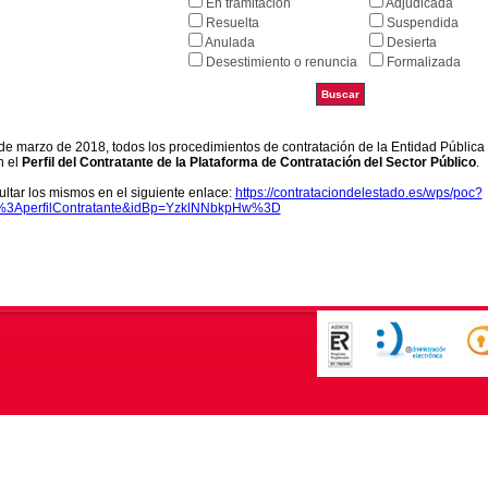
En tramitación
Adjudicada
Resuelta
Suspendida
Anulada
Desierta
Desestimiento o renuncia
Formalizada
9 de marzo de 2018, todos los procedimientos de contratación de la Entidad Pública
n el
Perfil del Contratante de la Plataforma de Contratación del Sector Público
.
ltar los mismos en el siguiente enlace:
https://contrataciondelestado.es/wps/poc?
k%3AperfilContratante&idBp=YzklNNbkpHw%3D