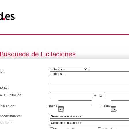
Búsqueda de Licitaciones
o:
iente:
e la Licitación:
€
a
blicación:
Desde
Hasta
Procedimiento:
ontrato: