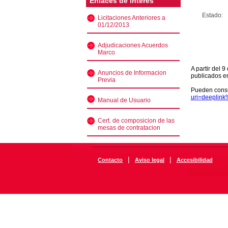
Enlaces de interés
Estado:
Licitaciones Anteriores a
01/12/2013
Adjudicaciones Acuerdos
Marco
A partir del 
Anuncios de Informacion
publicados e
Previa
Pueden consu
uri=deeplin
Manual de Usuario
Cert. de composicion de las
mesas de contratacion
|
|
Contacto
Aviso legal
Accesibilidad