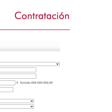
€
formato ###.###.###,##