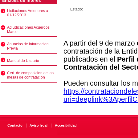
Enlaces de interés
Estado:
Licitaciones Anteriores a
01/12/2013
Adjudicaciones Acuerdos
Marco
A partir del 9 de marzo
Anuncios de Informacion
Previa
contratación de la Enti
publicados en el
Perfil
Manual de Usuario
Contratación del Sect
Cert. de composicion de las
mesas de contratacion
Pueden consultar los m
https://contratacionde
uri=deeplink%3Aperfi
|
|
Contacto
Aviso legal
Accesibilidad