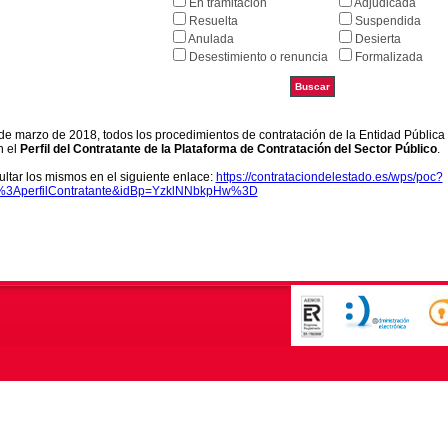
En tramitación
Adjudicada
Resuelta
Suspendida
Anulada
Desierta
Desestimiento o renuncia
Formalizada
9 de marzo de 2018, todos los procedimientos de contratación de la Entidad Pública
n el
Perfil del Contratante de la Plataforma de Contratación del Sector Público
.
ltar los mismos en el siguiente enlace:
https://contrataciondelestado.es/wps/poc?
k%3AperfilContratante&idBp=YzklNNbkpHw%3D