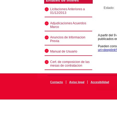
Enlaces de interés
Estado:
Licitaciones Anteriores a
01/12/2013
Adjudicaciones Acuerdos
Marco
A partir del 
Anuncios de Informacion
publicados e
Previa
Pueden consu
uri=deeplin
Manual de Usuario
Cert. de composicion de las
mesas de contratacion
|
|
Contacto
Aviso legal
Accesibilidad