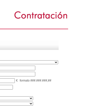
€
formato ###.###.###,##