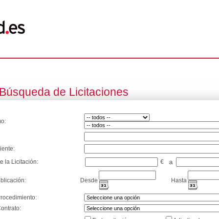
Búsqueda de Licitaciones
o:
iente:
e la Licitación:
€
a
blicación:
Desde
Hasta
Procedimiento:
ontrato: