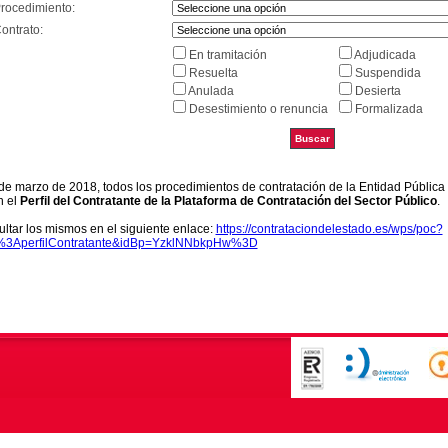
Procedimiento:
ontrato:
En tramitación
Adjudicada
Resuelta
Suspendida
Anulada
Desierta
Desestimiento o renuncia
Formalizada
9 de marzo de 2018, todos los procedimientos de contratación de la Entidad Pública
n el
Perfil del Contratante de la Plataforma de Contratación del Sector Público
.
ltar los mismos en el siguiente enlace:
https://contrataciondelestado.es/wps/poc?
k%3AperfilContratante&idBp=YzklNNbkpHw%3D