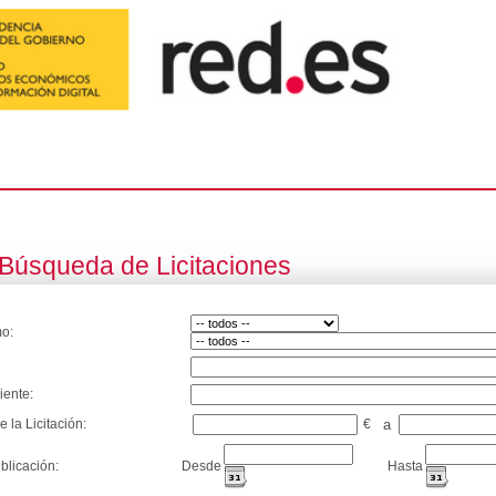
Búsqueda de Licitaciones
o:
iente:
e la Licitación:
€
a
blicación:
Desde
Hasta