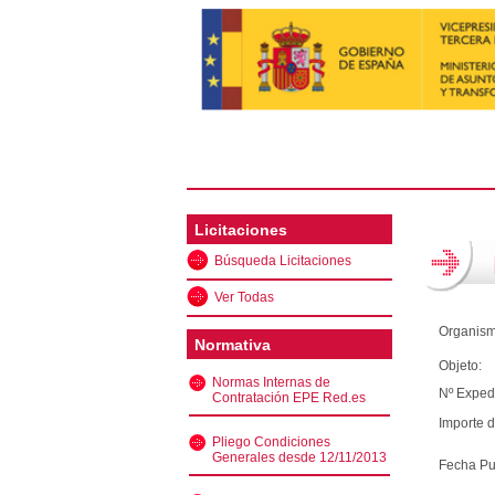
Licitaciones
Búsqueda Licitaciones
Ver Todas
Organism
Normativa
Objeto:
Normas Internas de
Nº Exped
Contratación EPE Red.es
Importe d
Pliego Condiciones
Generales desde 12/11/2013
Fecha Pu