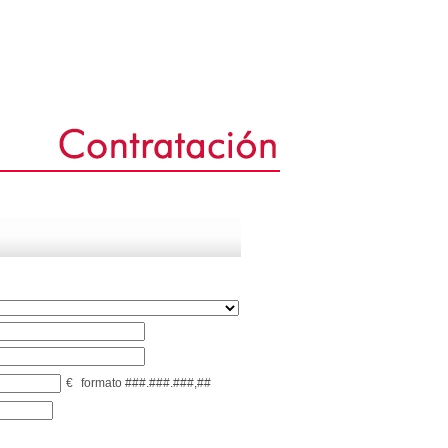
€
formato ###.###.###,##