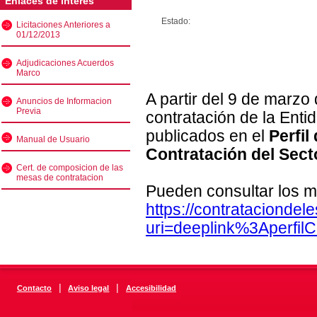
Enlaces de interés
Estado:
Licitaciones Anteriores a
01/12/2013
Adjudicaciones Acuerdos
Marco
A partir del 9 de marzo
Anuncios de Informacion
Previa
contratación de la Enti
publicados en el
Perfil
Manual de Usuario
Contratación del Sect
Cert. de composicion de las
mesas de contratacion
Pueden consultar los m
https://contratacionde
uri=deeplink%3Aperfi
|
|
Contacto
Aviso legal
Accesibilidad