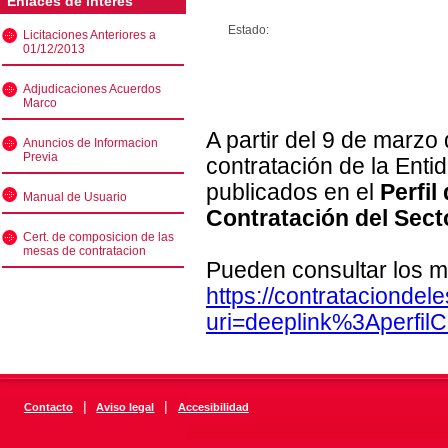
Enlaces de interés
Estado:
Licitaciones Anteriores a
01/12/2013
Adjudicaciones Acuerdos
Marco
A partir del 9 de marzo
Anuncios de Informacion
Previa
contratación de la Enti
publicados en el
Perfil
Manual de Usuario
Contratación del Sect
Cert. de composicion de las
mesas de contratacion
Pueden consultar los m
https://contratacionde
uri=deeplink%3Aperfi
|
|
Contacto
Aviso legal
Accesibilidad