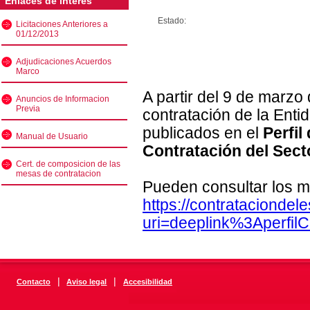
Enlaces de interés
Estado:
Licitaciones Anteriores a
01/12/2013
Adjudicaciones Acuerdos
Marco
A partir del 9 de marzo
Anuncios de Informacion
Previa
contratación de la Enti
publicados en el
Perfil
Manual de Usuario
Contratación del Sect
Cert. de composicion de las
mesas de contratacion
Pueden consultar los m
https://contratacionde
uri=deeplink%3Aperfi
|
|
Contacto
Aviso legal
Accesibilidad