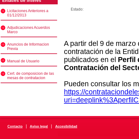
Enlaces de interés
Estado:
Licitaciones Anteriores a
01/12/2013
Adjudicaciones Acuerdos
Marco
A partir del 9 de marzo
Anuncios de Informacion
Previa
contratación de la Enti
publicados en el
Perfil
Manual de Usuario
Contratación del Sect
Cert. de composicion de las
mesas de contratacion
Pueden consultar los m
https://contratacionde
uri=deeplink%3Aperfi
|
|
Contacto
Aviso legal
Accesibilidad