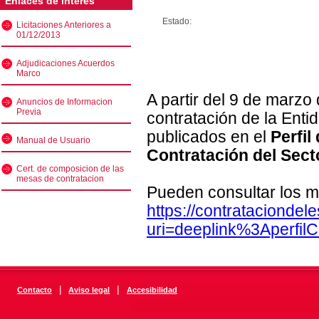
Enlaces de interés
Estado:
Licitaciones Anteriores a
01/12/2013
Adjudicaciones Acuerdos
Marco
A partir del 9 de marzo
Anuncios de Informacion
Previa
contratación de la Enti
publicados en el
Perfil
Manual de Usuario
Contratación del Sect
Cert. de composicion de las
mesas de contratacion
Pueden consultar los m
https://contratacionde
uri=deeplink%3Aperfi
|
|
Contacto
Aviso legal
Accesibilidad