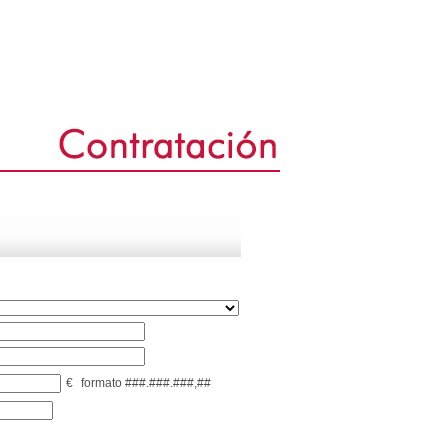
€
formato ###.###.###,##