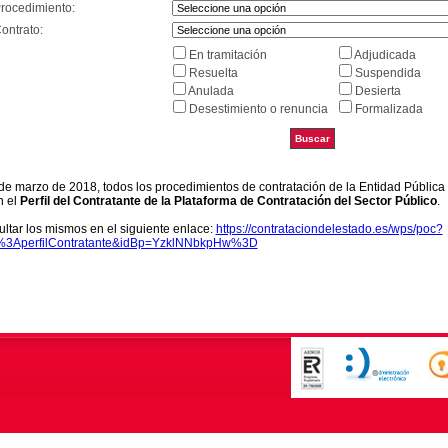
Procedimiento:
ontrato:
En tramitación
Adjudicada
Resuelta
Suspendida
Anulada
Desierta
Desestimiento o renuncia
Formalizada
9 de marzo de 2018, todos los procedimientos de contratación de la Entidad Pública
n el
Perfil del Contratante de la Plataforma de Contratación del Sector Público
.
ltar los mismos en el siguiente enlace:
https://contrataciondelestado.es/wps/poc?
k%3AperfilContratante&idBp=YzklNNbkpHw%3D