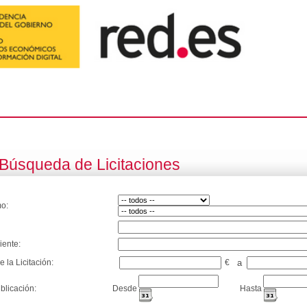
Búsqueda de Licitaciones
o:
iente:
e la Licitación:
€
a
blicación:
Desde
Hasta