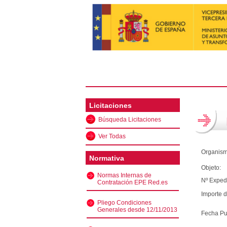
Licitaciones
Búsqueda Licitaciones
Ver Todas
Organism
Normativa
Objeto:
Normas Internas de
Nº Exped
Contratación EPE Red.es
Importe d
Pliego Condiciones
Generales desde 12/11/2013
Fecha Pu