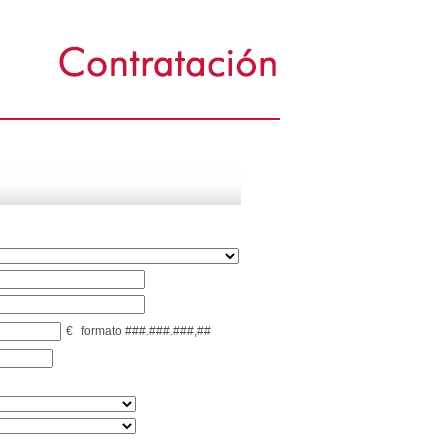
€
formato ###.###.###,##