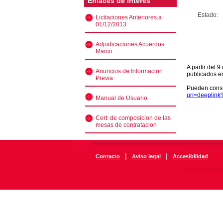
Enlaces de interés
Estado:
Licitaciones Anteriores a
01/12/2013
Adjudicaciones Acuerdos
Marco
A partir del 
Anuncios de Informacion
publicados e
Previa
Pueden consu
uri=deeplin
Manual de Usuario
Cert. de composicion de las
mesas de contratacion
|
|
Contacto
Aviso legal
Accesibilidad