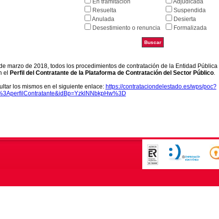
En tramitación
Adjudicada
Resuelta
Suspendida
Anulada
Desierta
Desestimiento o renuncia
Formalizada
9 de marzo de 2018, todos los procedimientos de contratación de la Entidad Pública
n el
Perfil del Contratante de la Plataforma de Contratación del Sector Público
.
ltar los mismos en el siguiente enlace:
https://contrataciondelestado.es/wps/poc?
k%3AperfilContratante&idBp=YzklNNbkpHw%3D