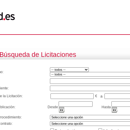
Búsqueda de Licitaciones
o:
iente:
e la Licitación:
€
a
blicación:
Desde
Hasta
Procedimiento:
ontrato: