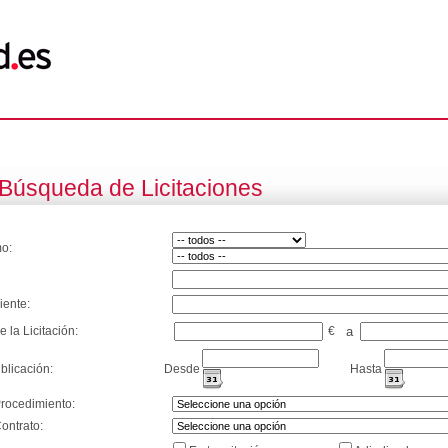
Búsqueda de Licitaciones
o:
iente:
e la Licitación:
€
a
blicación:
Desde
Hasta
Procedimiento:
ontrato: