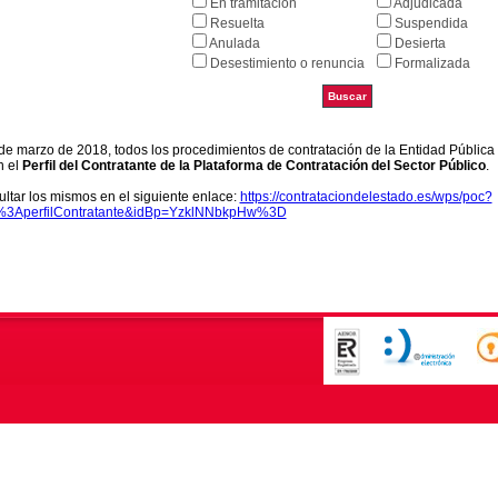
En tramitación
Adjudicada
Resuelta
Suspendida
Anulada
Desierta
Desestimiento o renuncia
Formalizada
9 de marzo de 2018, todos los procedimientos de contratación de la Entidad Pública
n el
Perfil del Contratante de la Plataforma de Contratación del Sector Público
.
ltar los mismos en el siguiente enlace:
https://contrataciondelestado.es/wps/poc?
k%3AperfilContratante&idBp=YzklNNbkpHw%3D