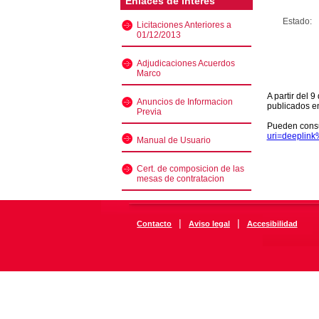
Enlaces de interés
Estado:
Licitaciones Anteriores a
01/12/2013
Adjudicaciones Acuerdos
Marco
A partir del 
Anuncios de Informacion
publicados e
Previa
Pueden consu
uri=deeplin
Manual de Usuario
Cert. de composicion de las
mesas de contratacion
|
|
Contacto
Aviso legal
Accesibilidad