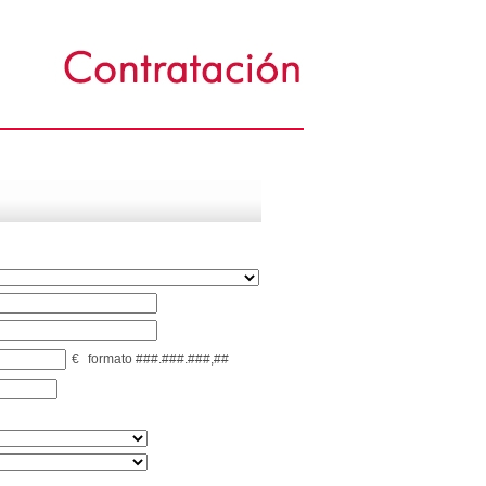
€
formato ###.###.###,##