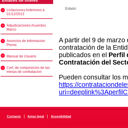
Enlaces de interés
Estado:
Licitaciones Anteriores a
01/12/2013
Adjudicaciones Acuerdos
Marco
A partir del 9 de marzo
Anuncios de Informacion
Previa
contratación de la Enti
publicados en el
Perfil
Manual de Usuario
Contratación del Sect
Cert. de composicion de las
mesas de contratacion
Pueden consultar los m
https://contratacionde
uri=deeplink%3Aperfi
|
|
Contacto
Aviso legal
Accesibilidad