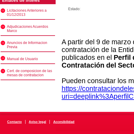
Enlaces de interés
Estado:
Licitaciones Anteriores a
01/12/2013
Adjudicaciones Acuerdos
Marco
A partir del 9 de marzo
Anuncios de Informacion
Previa
contratación de la Enti
publicados en el
Perfil
Manual de Usuario
Contratación del Sect
Cert. de composicion de las
mesas de contratacion
Pueden consultar los m
https://contratacionde
uri=deeplink%3Aperfi
|
|
Contacto
Aviso legal
Accesibilidad