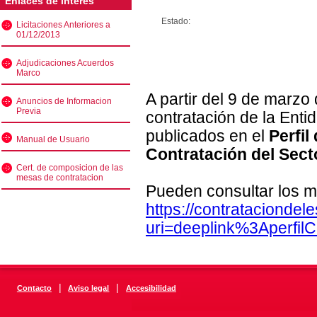
Enlaces de interés
Estado:
Licitaciones Anteriores a
01/12/2013
Adjudicaciones Acuerdos
Marco
A partir del 9 de marzo
Anuncios de Informacion
Previa
contratación de la Enti
publicados en el
Perfil
Manual de Usuario
Contratación del Sect
Cert. de composicion de las
mesas de contratacion
Pueden consultar los m
https://contratacionde
uri=deeplink%3Aperfi
|
|
Contacto
Aviso legal
Accesibilidad