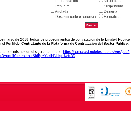
En tramitación
Adjudicada
Resuelta
Suspendida
Anulada
Desierta
Desestimiento o renuncia
Formalizada
9 de marzo de 2018, todos los procedimientos de contratación de la Entidad Pública
n el
Perfil del Contratante de la Plataforma de Contratación del Sector Público
.
ltar los mismos en el siguiente enlace:
https://contrataciondelestado.es/wps/poc?
k%3AperfilContratante&idBp=YzklNNbkpHw%3D