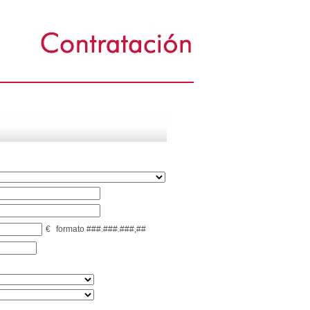
€
formato ###.###.###,##