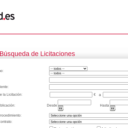
Búsqueda de Licitaciones
o:
iente:
e la Licitación:
€
a
blicación:
Desde
Hasta
Procedimiento:
ontrato: