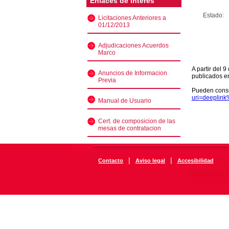
Enlaces de interés
Estado:
Licitaciones Anteriores a
01/12/2013
Adjudicaciones Acuerdos
Marco
A partir del 
Anuncios de Informacion
publicados e
Previa
Pueden consu
uri=deeplin
Manual de Usuario
Cert. de composicion de las
mesas de contratacion
|
|
Contacto
Aviso legal
Accesibilidad