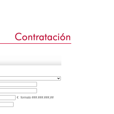
€
formato ###.###.###,##