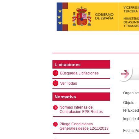
Licitaciones
Búsqueda Licitaciones
Ver Todas
Organism
Normativa
Objeto:
Normas Internas de
Nº Exped
Contratación EPE Red.es
Importe d
Pliego Condiciones
Generales desde 12/11/2013
Fecha Pu