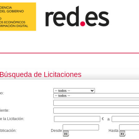
Búsqueda de Licitaciones
o:
iente:
e la Licitación:
€
a
blicación:
Desde
Hasta