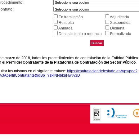
Procedimiento:
ontrato:
En tramitación
Adjudicada
Resuelta
Suspendida
Anulada
Desierta
Desestimiento o renuncia
Formalizada
9 de marzo de 2018, todos los procedimientos de contratación de la Entidad Pública
n el
Perfil del Contratante de la Plataforma de Contratación del Sector Público
.
ltar los mismos en el siguiente enlace:
https://contrataciondelestado.es/wps/poc?
k%3AperfilContratante&idBp=YzklNNbkpHw%3D