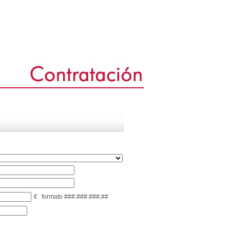
€
formato ###.###.###,##