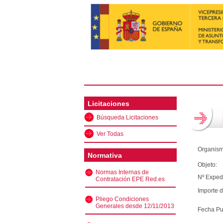
Licitaciones
Búsqueda Licitaciones
Ver Todas
Organism
Normativa
Objeto:
Normas Internas de
Nº Exped
Contratación EPE Red.es
Importe d
Pliego Condiciones
Generales desde 12/11/2013
Fecha Pu