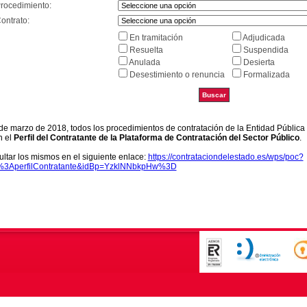
Procedimiento:
ontrato:
En tramitación
Adjudicada
Resuelta
Suspendida
Anulada
Desierta
Desestimiento o renuncia
Formalizada
9 de marzo de 2018, todos los procedimientos de contratación de la Entidad Pública
n el
Perfil del Contratante de la Plataforma de Contratación del Sector Público
.
ltar los mismos en el siguiente enlace:
https://contrataciondelestado.es/wps/poc?
k%3AperfilContratante&idBp=YzklNNbkpHw%3D