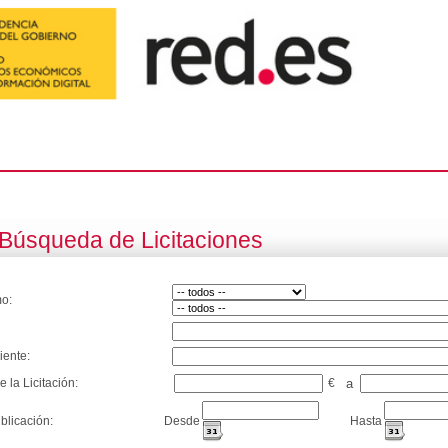
Búsqueda de Licitaciones
o:
iente:
e la Licitación:
€
a
blicación:
Desde
Hasta