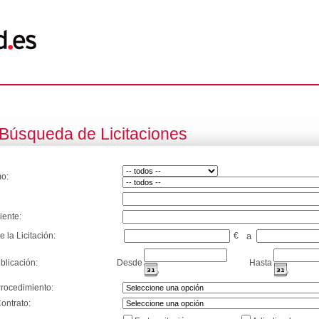
Búsqueda de Licitaciones
o:
iente:
e la Licitación:
€
a
blicación:
Desde
Hasta
Procedimiento:
ontrato: