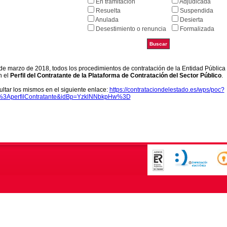
En tramitación
Adjudicada
Resuelta
Suspendida
Anulada
Desierta
Desestimiento o renuncia
Formalizada
9 de marzo de 2018, todos los procedimientos de contratación de la Entidad Pública
n el
Perfil del Contratante de la Plataforma de Contratación del Sector Público
.
ltar los mismos en el siguiente enlace:
https://contrataciondelestado.es/wps/poc?
k%3AperfilContratante&idBp=YzklNNbkpHw%3D