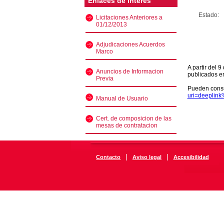
Enlaces de interés
Estado:
Licitaciones Anteriores a
01/12/2013
Adjudicaciones Acuerdos
Marco
A partir del 
Anuncios de Informacion
publicados e
Previa
Pueden consu
uri=deeplin
Manual de Usuario
Cert. de composicion de las
mesas de contratacion
|
|
Contacto
Aviso legal
Accesibilidad