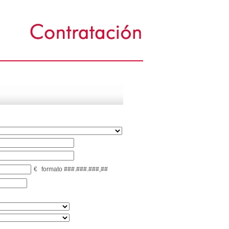
€
formato ###.###.###,##