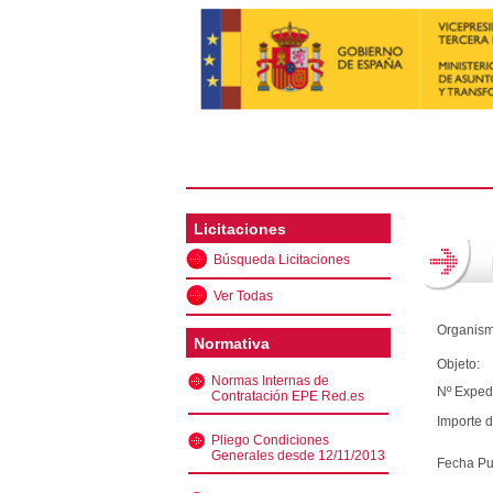
Licitaciones
Búsqueda Licitaciones
Ver Todas
Organism
Normativa
Objeto:
Normas Internas de
Nº Exped
Contratación EPE Red.es
Importe d
Pliego Condiciones
Generales desde 12/11/2013
Fecha Pu