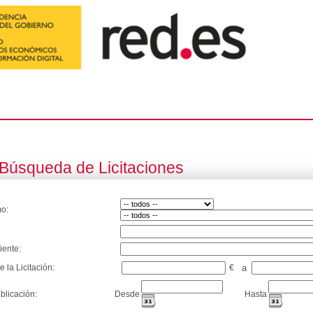
Búsqueda de Licitaciones
o:
iente:
e la Licitación:
€
a
blicación:
Desde
Hasta