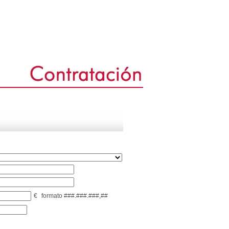
€
formato ###.###.###,##