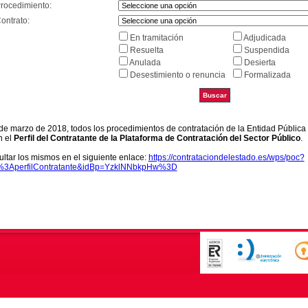
Procedimiento:
ontrato:
En tramitación
Adjudicada
Resuelta
Suspendida
Anulada
Desierta
Desestimiento o renuncia
Formalizada
9 de marzo de 2018, todos los procedimientos de contratación de la Entidad Pública
n el
Perfil del Contratante de la Plataforma de Contratación del Sector Público
.
ltar los mismos en el siguiente enlace:
https://contrataciondelestado.es/wps/poc?
k%3AperfilContratante&idBp=YzklNNbkpHw%3D