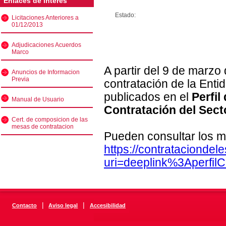
Enlaces de interés
Estado:
Licitaciones Anteriores a
01/12/2013
Adjudicaciones Acuerdos
Marco
A partir del 9 de marzo
Anuncios de Informacion
Previa
contratación de la Enti
publicados en el
Perfil
Manual de Usuario
Contratación del Sect
Cert. de composicion de las
mesas de contratacion
Pueden consultar los m
https://contratacionde
uri=deeplink%3Aperfi
|
|
Contacto
Aviso legal
Accesibilidad