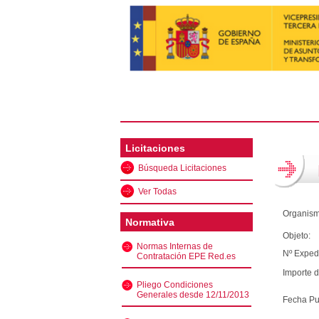
Licitaciones
Búsqueda Licitaciones
Ver Todas
Organism
Normativa
Objeto:
Normas Internas de
Nº Exped
Contratación EPE Red.es
Importe d
Pliego Condiciones
Generales desde 12/11/2013
Fecha Pu