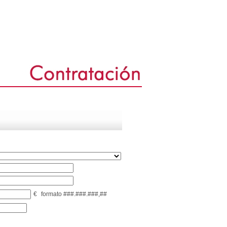
€
formato ###.###.###,##