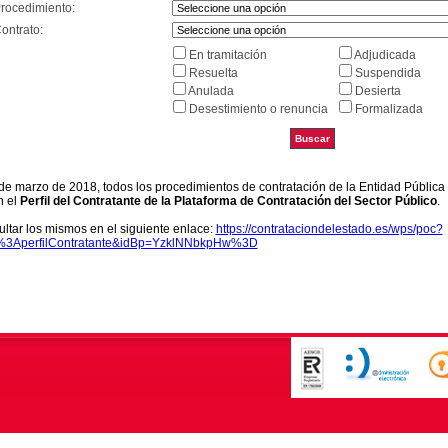
Procedimiento:
ontrato:
En tramitación
Adjudicada
Resuelta
Suspendida
Anulada
Desierta
Desestimiento o renuncia
Formalizada
9 de marzo de 2018, todos los procedimientos de contratación de la Entidad Pública
n el
Perfil del Contratante de la Plataforma de Contratación del Sector Público
.
ltar los mismos en el siguiente enlace:
https://contrataciondelestado.es/wps/poc?
k%3AperfilContratante&idBp=YzklNNbkpHw%3D