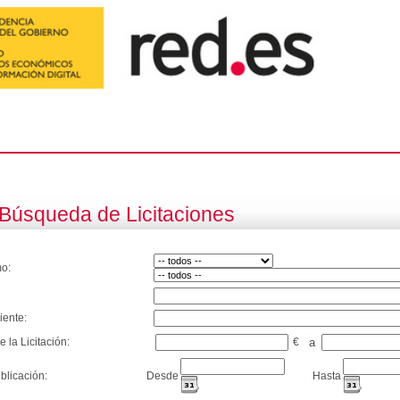
Búsqueda de Licitaciones
o:
iente:
e la Licitación:
€
a
blicación:
Desde
Hasta