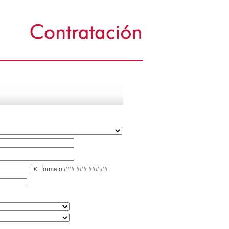
€
formato ###.###.###,##