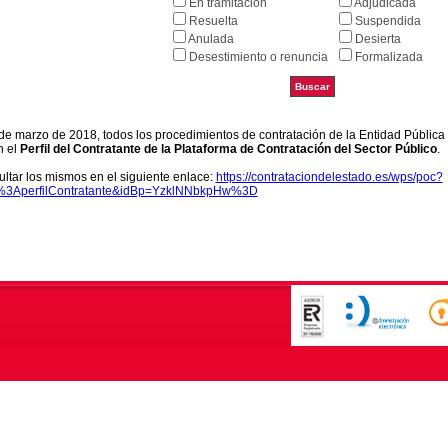
En tramitación
Adjudicada
Resuelta
Suspendida
Anulada
Desierta
Desestimiento o renuncia
Formalizada
9 de marzo de 2018, todos los procedimientos de contratación de la Entidad Pública
n el
Perfil del Contratante de la Plataforma de Contratación del Sector Público
.
ltar los mismos en el siguiente enlace:
https://contrataciondelestado.es/wps/poc?
k%3AperfilContratante&idBp=YzklNNbkpHw%3D