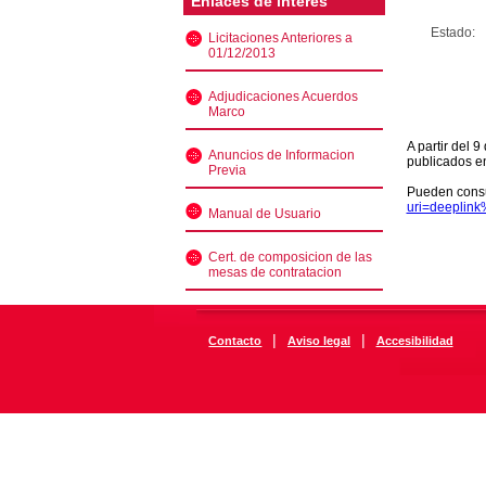
Enlaces de interés
Estado:
Licitaciones Anteriores a
01/12/2013
Adjudicaciones Acuerdos
Marco
A partir del 
Anuncios de Informacion
publicados e
Previa
Pueden consu
uri=deeplin
Manual de Usuario
Cert. de composicion de las
mesas de contratacion
|
|
Contacto
Aviso legal
Accesibilidad