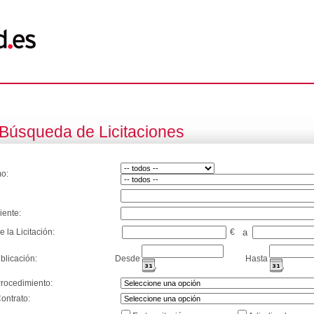
Búsqueda de Licitaciones
o:
iente:
e la Licitación:
€
a
blicación:
Desde
Hasta
Procedimiento:
ontrato: