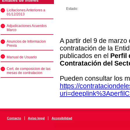
Enlaces de interés
Estado:
Licitaciones Anteriores a
01/12/2013
Adjudicaciones Acuerdos
Marco
A partir del 9 de marzo
Anuncios de Informacion
Previa
contratación de la Enti
publicados en el
Perfil
Manual de Usuario
Contratación del Sect
Cert. de composicion de las
mesas de contratacion
Pueden consultar los m
https://contratacionde
uri=deeplink%3Aperfi
|
|
Contacto
Aviso legal
Accesibilidad