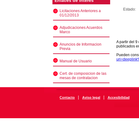
Enlaces de interés
Estado:
Licitaciones Anteriores a
01/12/2013
Adjudicaciones Acuerdos
Marco
A partir del 
Anuncios de Informacion
publicados e
Previa
Pueden consu
uri=deeplin
Manual de Usuario
Cert. de composicion de las
mesas de contratacion
|
|
Contacto
Aviso legal
Accesibilidad