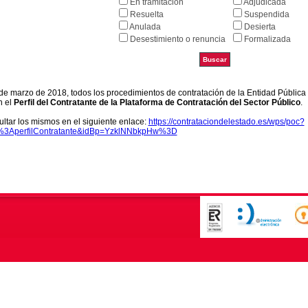
En tramitación
Adjudicada
Resuelta
Suspendida
Anulada
Desierta
Desestimiento o renuncia
Formalizada
9 de marzo de 2018, todos los procedimientos de contratación de la Entidad Pública
n el
Perfil del Contratante de la Plataforma de Contratación del Sector Público
.
ltar los mismos en el siguiente enlace:
https://contrataciondelestado.es/wps/poc?
k%3AperfilContratante&idBp=YzklNNbkpHw%3D