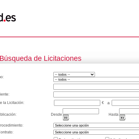
Búsqueda de Licitaciones
o:
iente:
e la Licitación:
€
a
blicación:
Desde
Hasta
Procedimiento:
ontrato: