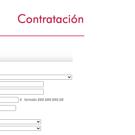
€
formato ###.###.###,##