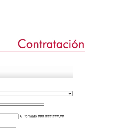
€
formato ###.###.###,##