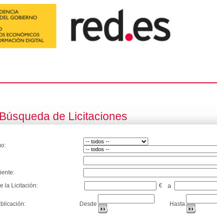
Búsqueda de Licitaciones
o:
iente:
e la Licitación:
€
a
blicación:
Desde
Hasta