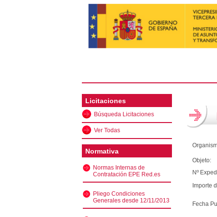
Licitaciones
Búsqueda Licitaciones
Ver Todas
Organism
Normativa
Objeto:
Normas Internas de
Nº Exped
Contratación EPE Red.es
Importe d
Pliego Condiciones
Generales desde 12/11/2013
Fecha Pu