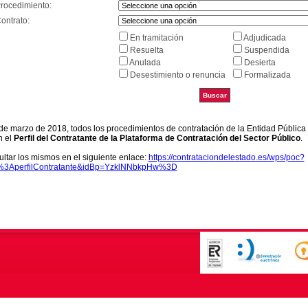
Procedimiento:
ontrato:
En tramitación
Adjudicada
Resuelta
Suspendida
Anulada
Desierta
Desestimiento o renuncia
Formalizada
9 de marzo de 2018, todos los procedimientos de contratación de la Entidad Pública
n el
Perfil del Contratante de la Plataforma de Contratación del Sector Público
.
ltar los mismos en el siguiente enlace:
https://contrataciondelestado.es/wps/poc?
k%3AperfilContratante&idBp=YzklNNbkpHw%3D