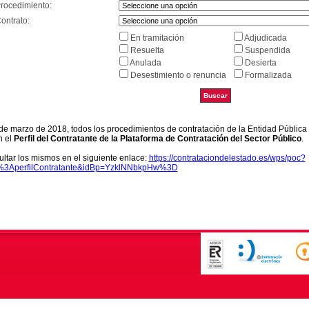
Procedimiento:
ontrato:
En tramitación
Adjudicada
Resuelta
Suspendida
Anulada
Desierta
Desestimiento o renuncia
Formalizada
9 de marzo de 2018, todos los procedimientos de contratación de la Entidad Pública
n el
Perfil del Contratante de la Plataforma de Contratación del Sector Público
.
ltar los mismos en el siguiente enlace:
https://contrataciondelestado.es/wps/poc?
k%3AperfilContratante&idBp=YzklNNbkpHw%3D