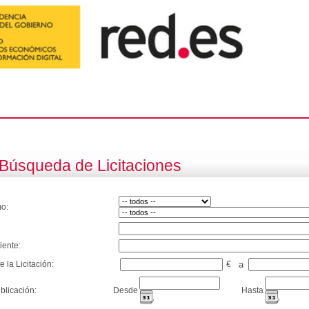
Búsqueda de Licitaciones
o:
iente:
e la Licitación:
€
a
blicación:
Desde
Hasta