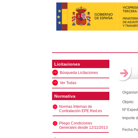
Licitaciones
Búsqueda Licitaciones
Ver Todas
Organism
Normativa
Objeto:
Normas Internas de
Nº Exped
Contratación EPE Red.es
Importe d
Pliego Condiciones
Generales desde 12/11/2013
Fecha Pu