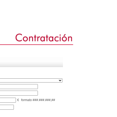
€
formato ###.###.###,##