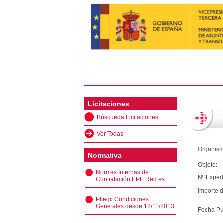
Licitaciones
Búsqueda Licitaciones
Ver Todas
Organism
Normativa
Objeto:
Normas Internas de
Nº Exped
Contratación EPE Red.es
Importe d
Pliego Condiciones
Generales desde 12/11/2013
Fecha Pu