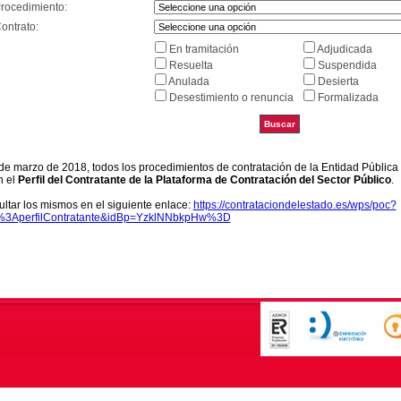
Procedimiento:
ontrato:
En tramitación
Adjudicada
Resuelta
Suspendida
Anulada
Desierta
Desestimiento o renuncia
Formalizada
9 de marzo de 2018, todos los procedimientos de contratación de la Entidad Pública
n el
Perfil del Contratante de la Plataforma de Contratación del Sector Público
.
ltar los mismos en el siguiente enlace:
https://contrataciondelestado.es/wps/poc?
k%3AperfilContratante&idBp=YzklNNbkpHw%3D