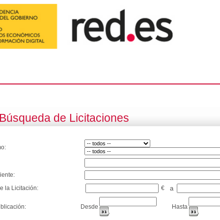
Búsqueda de Licitaciones
o:
iente:
e la Licitación:
€
a
blicación:
Desde
Hasta