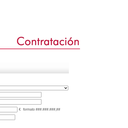
€
formato ###.###.###,##