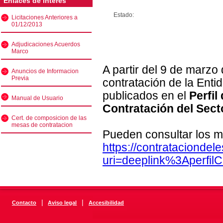
Enlaces de interés
Estado:
Licitaciones Anteriores a
01/12/2013
Adjudicaciones Acuerdos
Marco
A partir del 9 de marzo
Anuncios de Informacion
Previa
contratación de la Enti
publicados en el
Perfil
Manual de Usuario
Contratación del Sect
Cert. de composicion de las
mesas de contratacion
Pueden consultar los m
https://contratacionde
uri=deeplink%3Aperfi
|
|
Contacto
Aviso legal
Accesibilidad