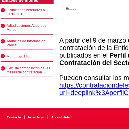
Enlaces de interés
Estado:
Licitaciones Anteriores a
01/12/2013
Adjudicaciones Acuerdos
Marco
A partir del 9 de marzo
Anuncios de Informacion
Previa
contratación de la Enti
publicados en el
Perfil
Manual de Usuario
Contratación del Sect
Cert. de composicion de las
mesas de contratacion
Pueden consultar los m
https://contratacionde
uri=deeplink%3Aperfi
|
|
Contacto
Aviso legal
Accesibilidad