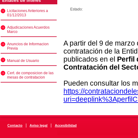
Enlaces de interés
Estado:
Licitaciones Anteriores a
01/12/2013
Adjudicaciones Acuerdos
Marco
A partir del 9 de marzo
Anuncios de Informacion
Previa
contratación de la Enti
publicados en el
Perfil
Manual de Usuario
Contratación del Sect
Cert. de composicion de las
mesas de contratacion
Pueden consultar los m
https://contratacionde
uri=deeplink%3Aperfi
|
|
Contacto
Aviso legal
Accesibilidad