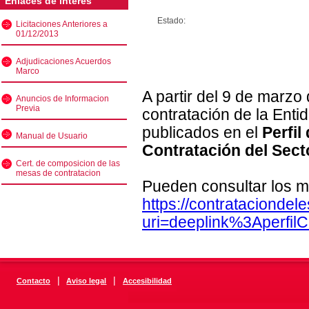
Enlaces de interés
Estado:
Licitaciones Anteriores a
01/12/2013
Adjudicaciones Acuerdos
Marco
A partir del 9 de marzo
Anuncios de Informacion
Previa
contratación de la Enti
publicados en el
Perfil
Manual de Usuario
Contratación del Sect
Cert. de composicion de las
mesas de contratacion
Pueden consultar los m
https://contratacionde
uri=deeplink%3Aperfi
|
|
Contacto
Aviso legal
Accesibilidad