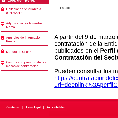
Enlaces de interés
Estado:
Licitaciones Anteriores a
01/12/2013
Adjudicaciones Acuerdos
Marco
A partir del 9 de marzo
Anuncios de Informacion
Previa
contratación de la Enti
publicados en el
Perfil
Manual de Usuario
Contratación del Sect
Cert. de composicion de las
mesas de contratacion
Pueden consultar los m
https://contratacionde
uri=deeplink%3Aperfi
|
|
Contacto
Aviso legal
Accesibilidad