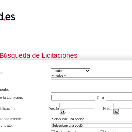
Búsqueda de Licitaciones
o:
iente:
e la Licitación:
€
a
blicación:
Desde
Hasta
Procedimiento:
ontrato: