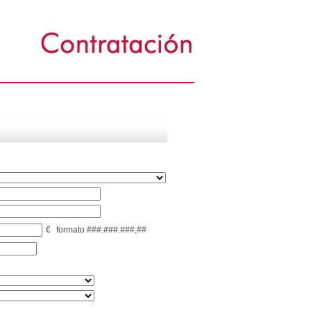
€
formato ###.###.###,##