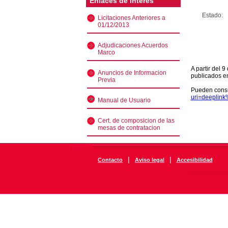
Enlaces de interés
Estado:
Licitaciones Anteriores a
01/12/2013
Adjudicaciones Acuerdos
Marco
A partir del 
Anuncios de Informacion
publicados e
Previa
Pueden consu
uri=deeplin
Manual de Usuario
Cert. de composicion de las
mesas de contratacion
|
|
Contacto
Aviso legal
Accesibilidad