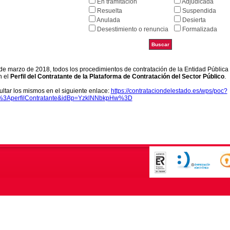
En tramitación
Adjudicada
Resuelta
Suspendida
Anulada
Desierta
Desestimiento o renuncia
Formalizada
9 de marzo de 2018, todos los procedimientos de contratación de la Entidad Pública
n el
Perfil del Contratante de la Plataforma de Contratación del Sector Público
.
ltar los mismos en el siguiente enlace:
https://contrataciondelestado.es/wps/poc?
k%3AperfilContratante&idBp=YzklNNbkpHw%3D