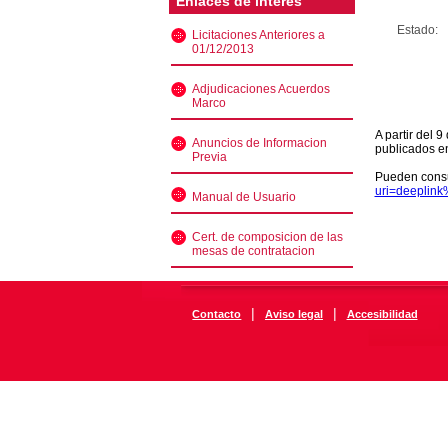
Enlaces de interés
Estado:
Licitaciones Anteriores a
01/12/2013
Adjudicaciones Acuerdos
Marco
A partir del 
Anuncios de Informacion
publicados e
Previa
Pueden consu
uri=deeplin
Manual de Usuario
Cert. de composicion de las
mesas de contratacion
|
|
Contacto
Aviso legal
Accesibilidad