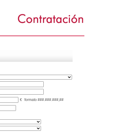
€
formato ###.###.###,##