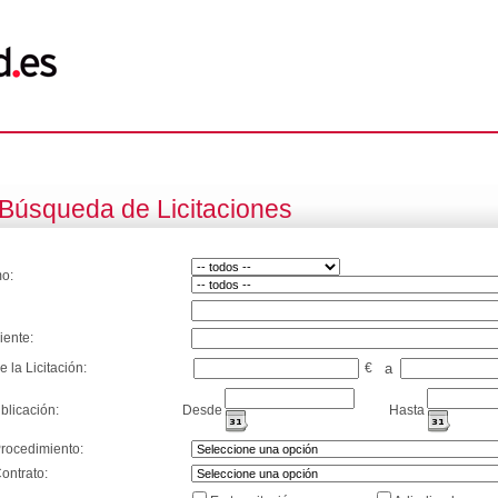
Búsqueda de Licitaciones
o:
iente:
e la Licitación:
€
a
blicación:
Desde
Hasta
Procedimiento:
ontrato: