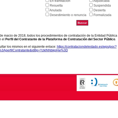
En tramitación
Adjudicada
Resuelta
Suspendida
Anulada
Desierta
Desestimiento o renuncia
Formalizada
9 de marzo de 2018, todos los procedimientos de contratación de la Entidad Pública
n el
Perfil del Contratante de la Plataforma de Contratación del Sector Público
.
ltar los mismos en el siguiente enlace:
https://contrataciondelestado.es/wps/poc?
k%3AperfilContratante&idBp=YzklNNbkpHw%3D